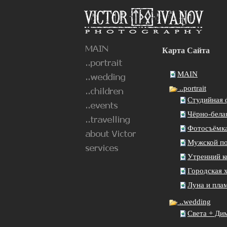
Карта Сайта
MAIN
..portrait
Студийная 
Чёрно-бела
Фотосъёмка
Мужской по
Утренний к
Городская 
Луна и пла
..wedding
Света + Ди