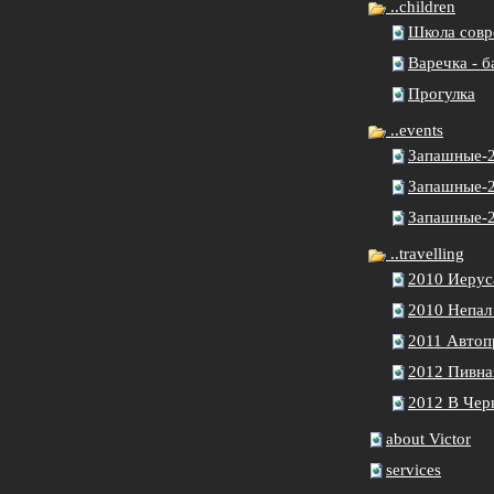
..children
Школа совр
Варечка - б
Прогулка
..events
Запашные-2
Запашные-
Запашные-2
..travelling
2010 Иерус
2010 Непал
2011 Автоп
2012 Пивна
2012 В Чер
about Victor
services