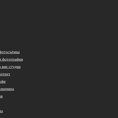
фотосъёмка
я фотография
 вне студии
ртрет
офе
хищница
мя
ма