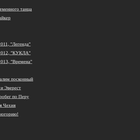
еменного танца
айкер
011, "Легенда"
2012, "КУКЛА"
013, "Времена"
алим посконный
 и Эверест
робег по Перу
я Чехия
ногорию!